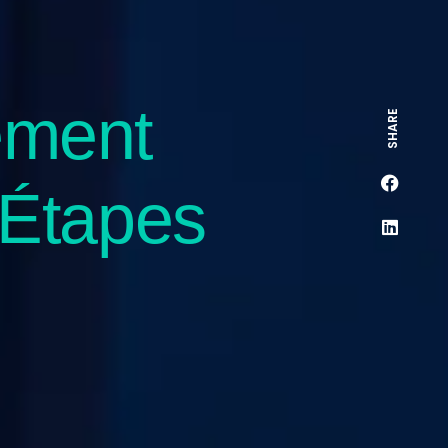
ement
SHARE
t Étapes